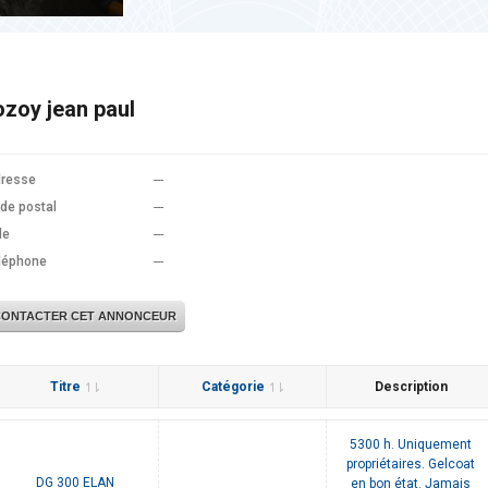
ozoy jean paul
resse
---
de postal
---
le
---
léphone
---
CONTACTER CET ANNONCEUR
Titre
Catégorie
Description
5300 h. Uniquement
propriétaires. Gelcoat
DG 300 ELAN
en bon état. Jamais