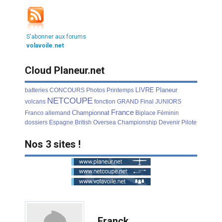
S'abonner aux forums
volavoile.net
Cloud Planeur.net
LIVRE
Planeur
batteries
CONCOURS
Photos
Printemps
NETCOUPE
volcans
fonction
GRAND
Final
JUNIORS
France
Championnat
Franco
allemand
Biplace
Féminin
dossiers
Espagne
British
Oversea
Championship
Devenir
Pilote
Nos 3 sites !
Franck