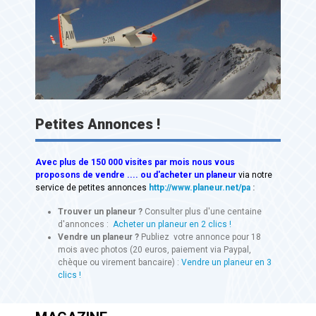
Petites Annonces !
Avec
plus de 150 000 visites
par mois nous vous
proposons de vendre .... ou d'acheter un planeur
via notre
service de petites annonces
http://www.planeur.net/pa
:
Trouver un planeur ?
Consulter plus d'une centaine
d'annonces :
Acheter un planeur en 2 clics !
Vendre un planeur ?
Publiez votre annonce pour 18
mois avec photos (20 euros, paiement via Paypal,
chèque ou virement bancaire) :
Vendre un planeur en 3
clics !