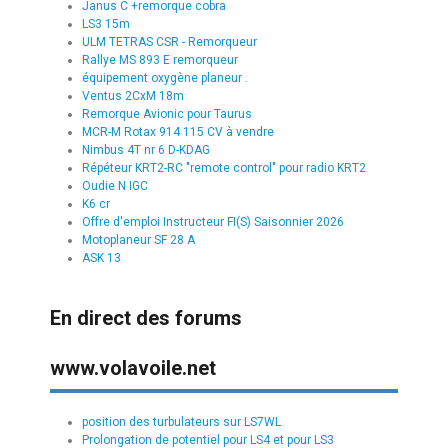
Janus C +remorque cobra
LS3 15m
ULM TETRAS CSR - Remorqueur
Rallye MS 893 E remorqueur
équipement oxygène planeur .
Ventus 2CxM 18m
Remorque Avionic pour Taurus
MCR-M Rotax 914 115 CV à vendre
Nimbus 4T nr 6 D-KDAG
Répéteur KRT2-RC "remote control" pour radio KRT2
Oudie N IGC
K6 cr
Offre d'emploi Instructeur FI(S) Saisonnier 2026
Motoplaneur SF 28 A
ASK 13
En direct des forums
www.volavoile.net
position des turbulateurs sur LS7WL
Prolongation de potentiel pour LS4 et pour LS3