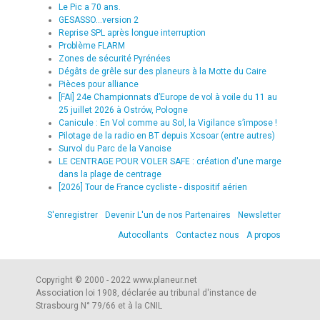
Le Pic a 70 ans.
GESASSO...version 2
Reprise SPL après longue interruption
Problème FLARM
Zones de sécurité Pyrénées
Dégâts de grêle sur des planeurs à la Motte du Caire
Pièces pour alliance
[FAI] 24e Championnats d’Europe de vol à voile du 11 au
25 juillet 2026 à Ostrów, Pologne
Canicule : En Vol comme au Sol, la Vigilance s’impose !
Pilotage de la radio en BT depuis Xcsoar (entre autres)
Survol du Parc de la Vanoise
LE CENTRAGE POUR VOLER SAFE : création d'une marge
dans la plage de centrage
[2026] Tour de France cycliste - dispositif aérien
S'enregistrer
Devenir L'un de nos Partenaires
Newsletter
Autocollants
Contactez nous
A propos
Copyright © 2000 - 2022 www.planeur.net
Association loi 1908, déclarée au tribunal d'instance de
Strasbourg N° 79/66 et à la CNIL