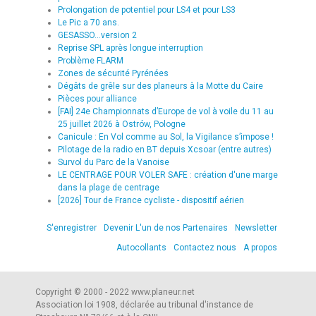
Prolongation de potentiel pour LS4 et pour LS3
Le Pic a 70 ans.
GESASSO...version 2
Reprise SPL après longue interruption
Problème FLARM
Zones de sécurité Pyrénées
Dégâts de grêle sur des planeurs à la Motte du Caire
Pièces pour alliance
[FAI] 24e Championnats d’Europe de vol à voile du 11 au
25 juillet 2026 à Ostrów, Pologne
Canicule : En Vol comme au Sol, la Vigilance s’impose !
Pilotage de la radio en BT depuis Xcsoar (entre autres)
Survol du Parc de la Vanoise
LE CENTRAGE POUR VOLER SAFE : création d'une marge
dans la plage de centrage
[2026] Tour de France cycliste - dispositif aérien
S'enregistrer
Devenir L'un de nos Partenaires
Newsletter
Autocollants
Contactez nous
A propos
Copyright © 2000 - 2022 www.planeur.net
Association loi 1908, déclarée au tribunal d'instance de