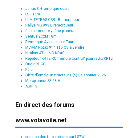
Janus C +remorque cobra
LS3 15m
ULM TETRAS CSR - Remorqueur
Rallye MS 893 E remorqueur
équipement oxygène planeur .
Ventus 2CxM 18m
Remorque Avionic pour Taurus
MCR-M Rotax 914 115 CV à vendre
Nimbus 4T nr 6 D-KDAG
Répéteur KRT2-RC "remote control" pour radio KRT2
Oudie N IGC
K6 cr
Offre d'emploi Instructeur FI(S) Saisonnier 2026
Motoplaneur SF 28 A
ASK 13
En direct des forums
www.volavoile.net
position des turbulateurs sur LS7WL