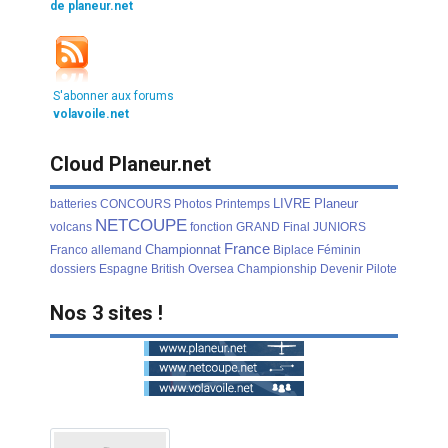
de planeur.net
S'abonner aux forums
volavoile.net
Cloud Planeur.net
LIVRE
Planeur
batteries
CONCOURS
Photos
Printemps
NETCOUPE
volcans
fonction
GRAND
Final
JUNIORS
France
Championnat
Franco
allemand
Biplace
Féminin
dossiers
Espagne
British
Oversea
Championship
Devenir
Pilote
Nos 3 sites !