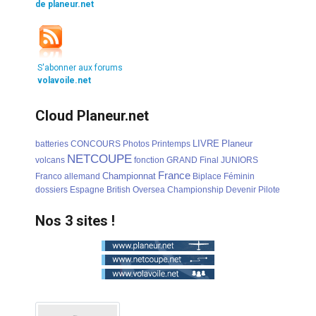
de planeur.net
S'abonner aux forums
volavoile.net
Cloud Planeur.net
LIVRE
Planeur
batteries
CONCOURS
Photos
Printemps
NETCOUPE
volcans
fonction
GRAND
Final
JUNIORS
France
Championnat
Franco
allemand
Biplace
Féminin
dossiers
Espagne
British
Oversea
Championship
Devenir
Pilote
Nos 3 sites !