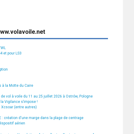
ww.volavoile.net
S7WL
S4 et pour LS3
ption
 à la Motte du Caire
de vol à voile du 11 au 25 juillet 2026 à Ostrów, Pologne
la Vigilance s’impose !
s Xcsoar (entre autres)
 création d'une marge dans la plage de centrage
ispositif aérien