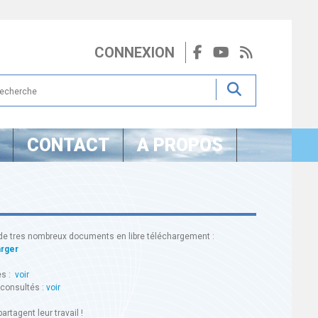
CONNEXION
CONTACT
A PROPOS
de tres nombreux documents en libre téléchargement :
arger
es :
voir
 consultés :
voir
artagent leur travail !