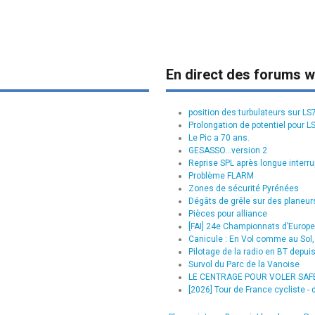
En direct des forums w
position des turbulateurs sur L
Prolongation de potentiel pour L
Le Pic a 70 ans.
GESASSO...version 2
Reprise SPL après longue interru
Problème FLARM
Zones de sécurité Pyrénées
Dégâts de grêle sur des planeurs
Pièces pour alliance
[FAI] 24e Championnats d’Europe 
Canicule : En Vol comme au Sol, 
Pilotage de la radio en BT depui
Survol du Parc de la Vanoise
LE CENTRAGE POUR VOLER SAFE :
[2026] Tour de France cycliste - d