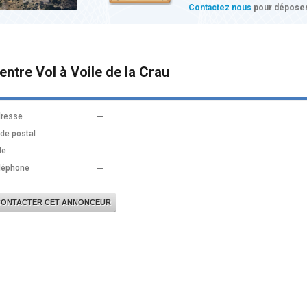
Contactez nous
pour déposer
entre Vol à Voile de la Crau
resse
---
de postal
---
le
---
léphone
---
CONTACTER CET ANNONCEUR