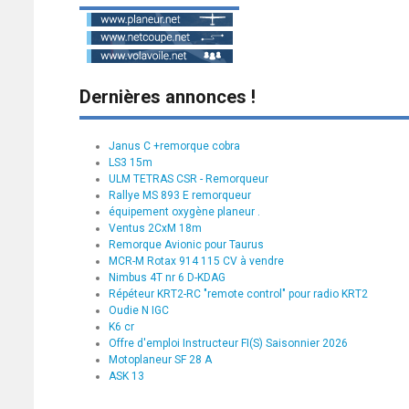
Dernières annonces !
Janus C +remorque cobra
LS3 15m
ULM TETRAS CSR - Remorqueur
Rallye MS 893 E remorqueur
équipement oxygène planeur .
Ventus 2CxM 18m
Remorque Avionic pour Taurus
MCR-M Rotax 914 115 CV à vendre
Nimbus 4T nr 6 D-KDAG
Répéteur KRT2-RC "remote control" pour radio KRT2
Oudie N IGC
K6 cr
Offre d'emploi Instructeur FI(S) Saisonnier 2026
Motoplaneur SF 28 A
ASK 13