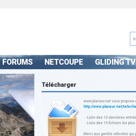
FORUMS
NETCOUPE
GLIDING TV
Télécharger
www.planeur.net vous propose 
http://www.planeur.net/telech
- Liste des 10 dernières entré
- Liste des 10 fichiers les plus
Merci aux gentils vélivoles qui p