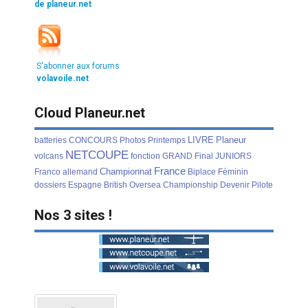
de planeur.net
S'abonner aux forums
volavoile.net
Cloud Planeur.net
LIVRE
Planeur
batteries
CONCOURS
Photos
Printemps
NETCOUPE
volcans
fonction
GRAND
Final
JUNIORS
France
Championnat
Franco
allemand
Biplace
Féminin
dossiers
Espagne
British
Oversea
Championship
Devenir
Pilote
Nos 3 sites !