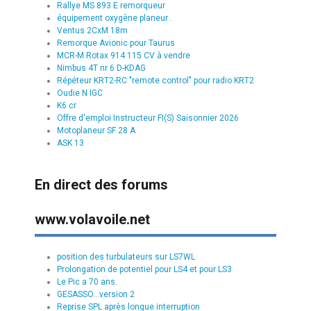
Rallye MS 893 E remorqueur
équipement oxygène planeur .
Ventus 2CxM 18m
Remorque Avionic pour Taurus
MCR-M Rotax 914 115 CV à vendre
Nimbus 4T nr 6 D-KDAG
Répéteur KRT2-RC "remote control" pour radio KRT2
Oudie N IGC
K6 cr
Offre d'emploi Instructeur FI(S) Saisonnier 2026
Motoplaneur SF 28 A
ASK 13
En direct des forums
www.volavoile.net
position des turbulateurs sur LS7WL
Prolongation de potentiel pour LS4 et pour LS3
Le Pic a 70 ans.
GESASSO...version 2
Reprise SPL après longue interruption